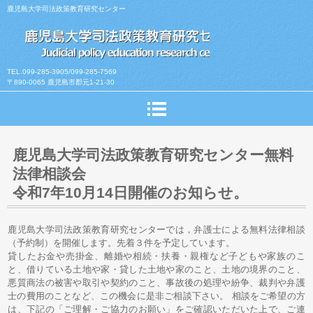
鹿児島大学司法政策教育研究センター
TEL.099-285-3905/099-285-7569
〒890-0065 鹿児島市郡元1-21-30
鹿児島大学司法政策教育研究センター無料
法律相談会
令和7年10月14日開催のお知らせ。
鹿児島大学司法政策教育研究センターでは，弁護士による無料法律相談
（予約制）を開催します。先着３件を予定しています。
貸したお金や売掛金、離婚や相続・扶養・親権など子どもや家族のこ
と、借りている土地や家・貸した土地や家のこと、土地の境界のこと、
悪質商法の被害や取引や契約のこと、事故後の処理や紛争、裁判や弁護
士の費用のことなど、この機会に是非ご相談下さい。 相談をご希望の方
は、下記の「ご理解・ご協力のお願い」をご確認いただいた上で、ご連