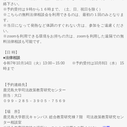
絡下さい。
※予約受付は９時から１６時まで。（土、日、祝日を除く）
※こちらの無料法律相談会を利用できるのは、最初の１回のみとなりま
す。
※当日になって発熱など体調のすぐれない方は、参加をご遠慮くださ
い。
※zoomを利用できる環境をお持ちの方は、zoomを利用した遠隔での無
料法律相談も可能です。
【日 時】
■
法律相談
令和7年10月14日（火）13:00～15:00 ※予約受付は10月8日（水） 15
時まで
【予約連絡先】
鹿児島大学司法政策教育研究センター
担当：大口
０９９－２８５－３９０５・７５６９
【場 所】
鹿児島大学郡元キャンパス 総合教育研究棟７階 司法政策教育研究セン
ター相談室