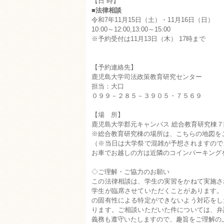
【日 時】
■
法律相談
令和7年11月15日（土）・11月16日（日）
10:00～12:00,13:00～15:00
※予約受付は11月13日（木） 17時まで
【予約連絡先】
鹿児島大学司法政策教育研究センター
担当：大口
０９９－２８５－３９０５・７５６９
【場 所】
鹿児島大学郡元キャンパス 総合教育研究棟
※総合教育研究棟の場所は、こちらの地図を
（※当日は大学祭で混雑が予想されますので
お車でお越しの方は近隣のコインパーキン
◇ご理解・ご協力のお願い
この法律相談は、学生の実習をかねて実施さ
学生が臨席させていただくことがあります。
の固有性による特定ができないよう対応をし
ります。ご相談いただいた件については、弁
義務も遵守いたしますので、趣旨をご理解の