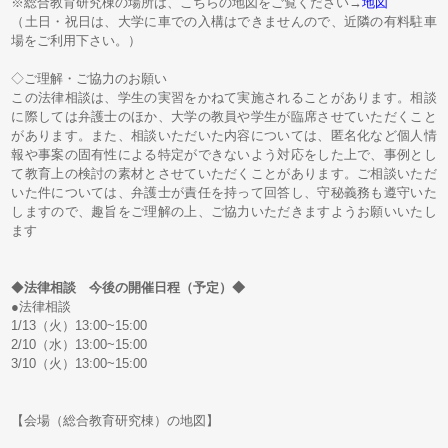
※総合教育研究棟の場所は、こちらの地図をご覧ください→
地図
（土日・祝日は、大学に車での入構はできませんので、近隣の有料駐車
場をご利用下さい。）
◇ご理解・ご協力のお願い
この法律相談は、学生の実習をかねて実施されることがあります。相談
に際しては弁護士のほか、大学の教員や学生が臨席させていただくこと
があります。また、相談いただいた内容については、匿名化など個人情
報や事案の固有性による特定ができないよう対応をした上で、事例とし
て教育上の検討の素材とさせていただくことがあります。ご相談いただ
いた件については、弁護士が責任を持って回答し、守秘義務も遵守いた
しますので、趣旨をご理解の上、ご協力いただきますようお願いいたし
ます
◆
法律相談 今後の開催日程（予定）◆
●法律相談
1/13（火）13:00~15:00
2/10（水）13:00~15:00
3/10（火）13:00~15:00
【会場（総合教育研究棟）の地図】