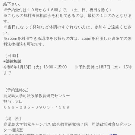
絡下さい。
※予約受付は１０時から１６時まで。（土、日、祝日を除く）
※こちらの無料法律相談会を利用できるのは、最初の１回のみとなりま
す。
※当日になって発熱など体調のすぐれない方は、参加をご遠慮くださ
い。
※zoomを利用できる環境をお持ちの方は、zoomを利用した遠隔での無
料法律相談も可能です。
【日 時】
■
法律相談
令和8年1月13日（火）13:00～15:00 ※予約受付は1月7日（水） 15時
まで
【予約連絡先】
鹿児島大学司法政策教育研究センター
担当：大口
０９９－２８５－３９０５・７５６９
【場 所】
鹿児島大学郡元キャンパス 総合教育研究棟７階 司法政策教育研究セン
ター相談室