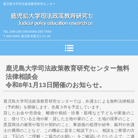
鹿児島大学司法政策教育研究センター
TEL.099-285-3905/099-285-7569
〒890-0065 鹿児島市郡元1-21-30
鹿児島大学司法政策教育研究センター無料
法律相談会
令和8年1月13日開催のお知らせ。
鹿児島大学司法政策教育研究センターでは，弁護士による無料法律相談
（予約制）を開催します。先着３件を予定しています。
貸したお金や売掛金、離婚や相続・扶養・親権など子どもや家族のこ
と、借りている土地や家・貸した土地や家のこと、土地の境界のこと、
悪質商法の被害や取引や契約のこと、事故後の処理や紛争、裁判や弁護
士の費用のことなど、この機会に是非ご相談下さい。 相談をご希望の方
は、下記の「ご理解・ご協力のお願い」をご確認いただいた上で、ご連