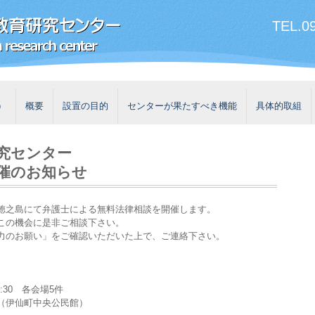
TEL.09
）
概要
設置の目的
センターが果たすべき機能
具体的取組
究センター
催のお知らせ
徳之島にて弁護士による無料法律相談を開催します。
この機会に是非ご相談下さい。
力のお願い」をご確認いただいた上で、ご連絡下さい。
15:30 各会場5件
（伊仙町中央公民館）