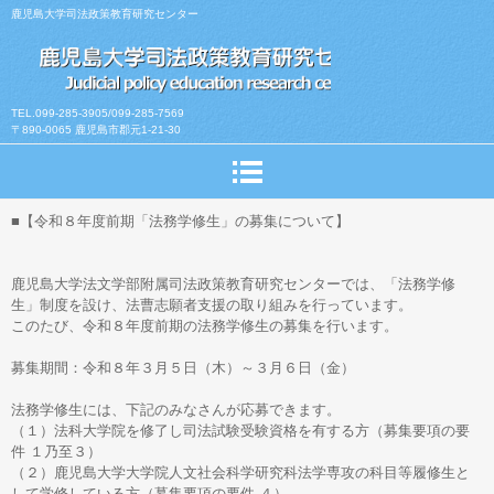
鹿児島大学司法政策教育研究センター
TEL.099-285-3905/099-285-7569
〒890-0065 鹿児島市郡元1-21-30
■【令和８年度前期「法務学修生」の募集について】
鹿児島大学法文学部附属司法政策教育研究センターでは、「法務学修
生」制度を設け、法曹志願者支援の取り組みを行っています。
このたび、令和８年度前期の法務学修生の募集を行います。
募集期間：令和８年３月５日（木）～３月６日（金）
法務学修生には、下記のみなさんが応募できます。
（１）法科大学院を修了し司法試験受験資格を有する方（募集要項の要
件 １乃至３）
（２）鹿児島大学大学院人文社会科学研究科法学専攻の科目等履修生と
して学修している方（募集要項の要件 ４）