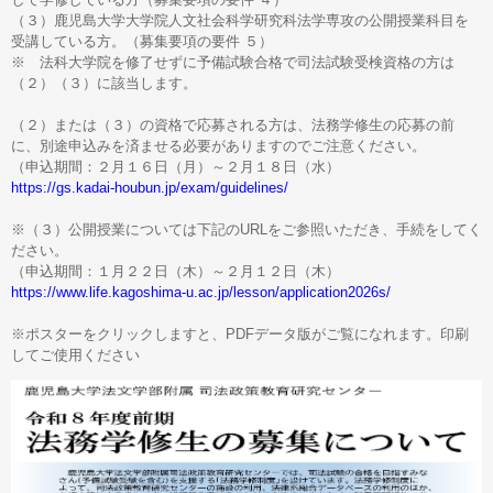
（３）鹿児島大学大学院人文社会科学研究科法学専攻の公開授業科目を
受講している方。（募集要項の要件 ５）
※ 法科大学院を修了せずに予備試験合格で司法試験受検資格の方は
（２）（３）に該当します。
（２）または（３）の資格で応募される方は、法務学修生の応募の前
に、別途申込みを済ませる必要がありますのでご注意ください。
（申込期間：２月１６日（月）～２月１８日（水）
https://gs.kadai-houbun.jp/exam/guidelines/
※（３）公開授業については下記のURLをご参照いただき、手続をしてく
ださい。
（申込期間：１月２２日（木）～２月１２日（木）
https://www.life.kagoshima-u.ac.jp/lesson/application2026s/
※ポスターをクリックしますと、PDFデータ版がご覧になれます。印刷
してご使用ください