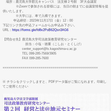
場所：鹿児島大学郡元キャンパス 法文棟２号館 3F大会議室
※Zoomで参加される皆様には、当日の朝までに会議室情報を提
供いたします。
※大学には、車で入構できます。
申込締切：2023年11月17日（金）12：00
下記リンク先の申込フォームからお申込み下さい。
URL：
https://forms.gle/fd8x2PoB62Qsn3AG6
【問合せ先】鹿児島大学司法政策教育研究センター
担当：小塩・徳重（こしお・とくしげ）
center_support@ls.kagoshima-u.ac.jp
TEL 099-285-7569/3905
FAX 099-285-7600
================================================
※ チラシをクリックしますと、PDFデータ版がご覧になれます。印刷し
てご使用ください